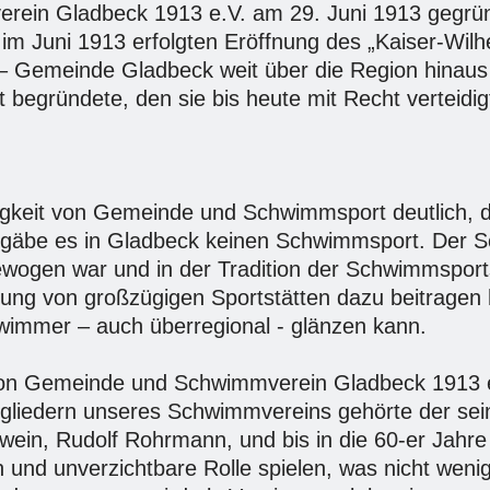
rein Gladbeck 1913 e.V. am 29. Juni 1913 gegrü
s im Juni 1913 erfolgten Eröffnung des „Kaiser-Wi
 – Gemeinde Gladbeck weit über die Region hinaus 
egründete, den sie bis heute mit Recht verteidigt
gkeit von Gemeinde und Schwimmsport deutlich, d
n gäbe es in Gladbeck keinen Schwimmsport. Der S
wogen war und in der Tradition der Schwimmsportst
stellung von großzügigen Sportstätten dazu beitrag
immer – auch überregional - glänzen kann.
 Gemeinde und Schwimmverein Gladbeck 1913 e.V
tgliedern unseres Schwimmvereins gehörte der sei
n, Rudolf Rohrmann, und bis in die 60-er Jahre h
 und unverzichtbare Rolle spielen, was nicht wen