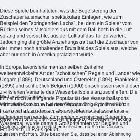
Diese Spiele beinhalteten, was die Begeisterung der
Zuschauer ausmachte, spektakuläre Einlagen, wie zum
Beispiel den "springenden Lachs", bei dem ein Spieler vom
Rücken seines Mitspielers aus mit dem Ball hoch in die Luft
sprang und versuchte, aus der Luft auf das Tor zu werfen.
Jedoch ging die größte Anziehungskraft auf die Zuschauer von
der immer noch anhaltenden Brutalität des Spiels aus, welche
aber nur noch in Amerika praktiziert wurde.
In Europa favorisierte man zur selben Zeit eine
weiterentwickelte Art der "schottischen" Regeln und Länder wie
Ungarn (1889), Deutschland und Österreich (1894), Frankreich
(1895) und schließlich Belgien (1900) entschlossen sich dieser
zivilisierten Variante des Wasserballspiels anzuschließen. Die
Wir benutzen Cookies
immer noch ansteigende Popularität des Wasserballsports
Wir nutzen Cookies auf unserer Website. Einige von ihnen sind
verhalf diesem dann bei den Olympischen Spielen 1900 in
Frankreich dazu, dass er als erste Mannschaftssportart
essenziell für den Betrieb der Seite, während andere uns helfen,
aufgenommen wurde. Zum ersten olympischen Sieger im
diese Website und die Nutzererfahrung zu verbessern (Tracking
Wasserball wurde damals Großbritannien vor Belgien und
Cookies). Sie können selbst entscheiden, ob Sie die Cookies
Frankreich, in Paris gekürt.
zulassen möchten. Bitte beachten Sie, dass bei einer Ablehnung