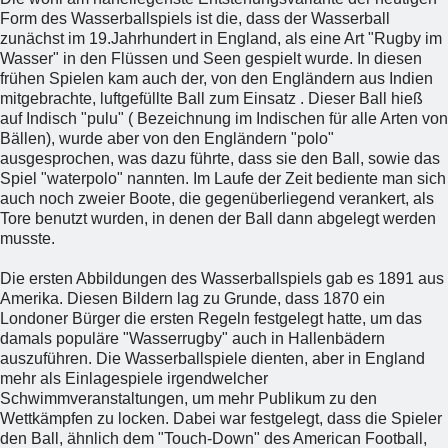
Form des Wasserballspiels ist die, dass der Wasserball
zunächst im 19.Jahrhundert in England, als eine Art "Rugby im
Wasser" in den Flüssen und Seen gespielt wurde. In diesen
frühen Spielen kam auch der, von den Engländern aus Indien
mitgebrachte, luftgefüllte Ball zum Einsatz . Dieser Ball hieß
auf Indisch "pulu" ( Bezeichnung im Indischen für alle Arten von
Bällen), wurde aber von den Engländern "polo"
ausgesprochen, was dazu führte, dass sie den Ball, sowie das
Spiel "waterpolo" nannten. Im Laufe der Zeit bediente man sich
auch noch zweier Boote, die gegenüberliegend verankert, als
Tore benutzt wurden, in denen der Ball dann abgelegt werden
musste.
Die ersten Abbildungen des Wasserballspiels gab es 1891 aus
Amerika. Diesen Bildern lag zu Grunde, dass 1870 ein
Londoner Bürger die ersten Regeln festgelegt hatte, um das
damals populäre "Wasserrugby" auch in Hallenbädern
auszuführen. Die Wasserballspiele dienten, aber in England
mehr als Einlagespiele irgendwelcher
Schwimmveranstaltungen, um mehr Publikum zu den
Wettkämpfen zu locken. Dabei war festgelegt, dass die Spieler
den Ball, ähnlich dem "Touch-Down" des American Football,