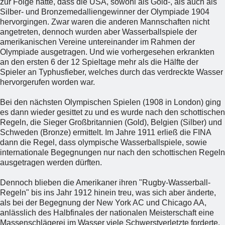
zur Folge hatte, dass die USA, sowohl als Gold-, als auch als
Silber- und Bronzemedalliengewinner der Olympiade 1904
hervorgingen. Zwar waren die anderen Mannschaften nicht
angetreten, dennoch wurden aber Wasserballspiele der
amerikanischen Vereine untereinander im Rahmen der
Olympiade ausgetragen. Und wie vorhergesehen erkrankten
an den ersten 6 der 12 Spieltage mehr als die Hälfte der
Spieler an Typhusfieber, welches durch das verdreckte Wasser
hervorgerufen worden war.
Bei den nächsten Olympischen Spielen (1908 in London) ging
es dann wieder gesittet zu und es wurde nach den schottischen
Regeln, die Sieger Großbritannien (Gold), Belgien (Silber) und
Schweden (Bronze) ermittelt. Im Jahre 1911 erließ die FINA
dann die Regel, dass olympische Wasserballspiele, sowie
internationale Begegnungen nur nach den schottischen Regeln
ausgetragen werden dürften.
Dennoch blieben die Amerikaner ihren "Rugby-Wasserball-
Regeln" bis ins Jahr 1912 hinein treu, was sich aber änderte,
als bei der Begegnung der New York AC und Chicago AA,
anlässlich des Halbfinales der nationalen Meisterschaft eine
Massenschlägerei im Wasser viele Schwerstverletzte forderte.