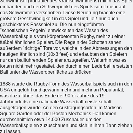
Schwimmstil (Vorläufer des Kraulschwimmens) mit in das Spiel
einbanden und den Schwerpunkt des Spiels somit mehr auf
das Schwimmen verschoben. Diese Neuerung brachte eine
größere Geschwindigkeit in das Spiel und ließ nun auch
geschickteres Passspiel zu. Die nun eingeführten
"schottischen Regeln" entwickelten das Wesen des
Wasserballspiels vom körperbetonten Rugby, mehr zu einer
fußballähnlichen Spielart. Die Regeln der Schotten sahen
außerdem "richtige" Tore vor, welche in den Abmessungen den
heutigen ähnlich sind (10x3 feet) und erlaubten den Spielern
nur den ballführenden Spieler anzugreifen. Weiterhin war es
fortan nicht mehr gestattet, den durch einen Lederball ersetzten
Ball unter die Wasseroberfläche zu drücken.
1888 wurde die Rugby-Form des Wasserballspiels auch in den
USA eingeführt und gewann mehr und mehr an Popularität,
was dazu führte, das Ende der 90`er Jahre des 19.
Jahrhunderts eine nationale Wasserballmeisterschaft
ausgetragen wurde. An den Austragungsorten im Madison
Square Garden oder der Boston Mechanics Hall kamen
durchschnittlich etwa 14.000 Zuschauer, um den
Wasserballspielen zuzuschauen und sich in ihren Bann ziehen
zu lassen.