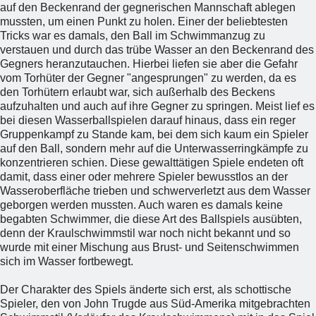
auf den Beckenrand der gegnerischen Mannschaft ablegen
mussten, um einen Punkt zu holen. Einer der beliebtesten
Tricks war es damals, den Ball im Schwimmanzug zu
verstauen und durch das trübe Wasser an den Beckenrand des
Gegners heranzutauchen. Hierbei liefen sie aber die Gefahr
vom Torhüter der Gegner "angesprungen" zu werden, da es
den Torhütern erlaubt war, sich außerhalb des Beckens
aufzuhalten und auch auf ihre Gegner zu springen. Meist lief es
bei diesen Wasserballspielen darauf hinaus, dass ein reger
Gruppenkampf zu Stande kam, bei dem sich kaum ein Spieler
auf den Ball, sondern mehr auf die Unterwasserringkämpfe zu
konzentrieren schien. Diese gewalttätigen Spiele endeten oft
damit, dass einer oder mehrere Spieler bewusstlos an der
Wasseroberfläche trieben und schwerverletzt aus dem Wasser
geborgen werden mussten. Auch waren es damals keine
begabten Schwimmer, die diese Art des Ballspiels ausübten,
denn der Kraulschwimmstil war noch nicht bekannt und so
wurde mit einer Mischung aus Brust- und Seitenschwimmen
sich im Wasser fortbewegt.
Der Charakter des Spiels änderte sich erst, als schottische
Spieler, den von John Trugde aus Süd-Amerika mitgebrachten