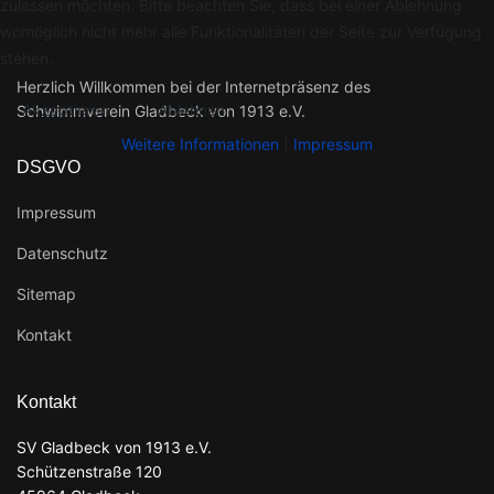
zulassen möchten. Bitte beachten Sie, dass bei einer Ablehnung
womöglich nicht mehr alle Funktionalitäten der Seite zur Verfügung
stehen.
Herzlich Willkommen bei der Internetpräsenz des
Akzeptieren
Ablehnen
Schwimmverein Gladbeck von 1913 e.V.
Weitere Informationen
|
Impressum
DSGVO
Impressum
Datenschutz
Sitemap
Kontakt
Kontakt
SV Gladbeck von 1913 e.V.
Schützenstraße 120