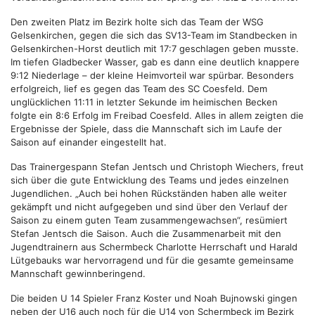
Den zweiten Platz im Bezirk holte sich das Team der WSG
Gelsenkirchen, gegen die sich das SV13-Team im Standbecken in
Gelsenkirchen-Horst deutlich mit 17:7 geschlagen geben musste.
Im tiefen Gladbecker Wasser, gab es dann eine deutlich knappere
9:12 Niederlage – der kleine Heimvorteil war spürbar. Besonders
erfolgreich, lief es gegen das Team des SC Coesfeld. Dem
unglücklichen 11:11 in letzter Sekunde im heimischen Becken
folgte ein 8:6 Erfolg im Freibad Coesfeld. Alles in allem zeigten die
Ergebnisse der Spiele, dass die Mannschaft sich im Laufe der
Saison auf einander eingestellt hat.
Das Trainergespann Stefan Jentsch und Christoph Wiechers, freut
sich über die gute Entwicklung des Teams und jedes einzelnen
Jugendlichen. „Auch bei hohen Rückständen haben alle weiter
gekämpft und nicht aufgegeben und sind über den Verlauf der
Saison zu einem guten Team zusammengewachsen“, resümiert
Stefan Jentsch die Saison. Auch die Zusammenarbeit mit den
Jugendtrainern aus Schermbeck Charlotte Herrschaft und Harald
Lütgebauks war hervorragend und für die gesamte gemeinsame
Mannschaft gewinnberingend.
Die beiden U 14 Spieler Franz Koster und Noah Bujnowski gingen
neben der U16 auch noch für die U14 von Schermbeck im Bezirk