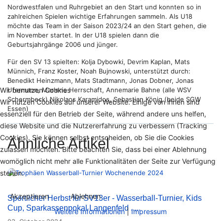
Nordwestfalen und Ruhrgebiet an den Start und konnten so in
zahlreichen Spielen wichtige Erfahrungen sammeln. Als U18
möchte das Team in der Saison 2023/24 an den Start gehen, die
im November startet. In der U18 spielen dann die
Geburtsjahrgänge 2006 und jünger.
Für den SV 13 spielten: Kolja Dybowki, Devrim Kaplan, Mats
Münnich, Franz Koster, Noah Bujnowski, unterstützt durch:
Benedikt Heinzmann, Mats Stadtmann, Jonas Dobner, Jonas
Wir benutzen Cookies
Ufermann, Marlene Herrschaft, Annemarie Bahne (alle WSV
Schermbeck) Nikolaos Karamidos, Sebastian König (beide SGW
Wir nutzen Cookies auf unserer Website. Einige von ihnen sind
Essen)
essenziell für den Betrieb der Seite, während andere uns helfen,
diese Website und die Nutzererfahrung zu verbessern (Tracking
Cookies). Sie können selbst entscheiden, ob Sie die Cookies
Ähnliche Artikel
zulassen möchten. Bitte beachten Sie, dass bei einer Ablehnung
womöglich nicht mehr alle Funktionalitäten der Seite zur Verfügung
stehen.
Akzeptieren
Ablehnen
Sportlicher Herbst für SV13er - Wasserball-Turnier, Kids
Cup, Sparkassenpokal Langenfeld .....
Weitere Informationen
|
Impressum