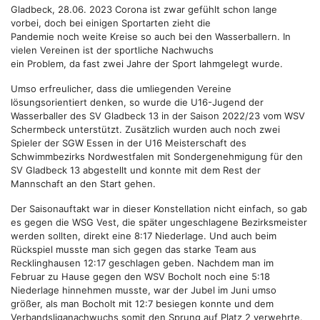
Gladbeck, 28.06. 2023 Corona ist zwar gefühlt schon lange
vorbei, doch bei einigen Sportarten zieht die
Pandemie noch weite Kreise so auch bei den Wasserballern. In
vielen Vereinen ist der sportliche Nachwuchs
ein Problem, da fast zwei Jahre der Sport lahmgelegt wurde.
Umso erfreulicher, dass die umliegenden Vereine
lösungsorientiert denken, so wurde die U16-Jugend der
Wasserballer des SV Gladbeck 13 in der Saison 2022/23 vom WSV
Schermbeck unterstützt. Zusätzlich wurden auch noch zwei
Spieler der SGW Essen in der U16 Meisterschaft des
Schwimmbezirks Nordwestfalen mit Sondergenehmigung für den
SV Gladbeck 13 abgestellt und konnte mit dem Rest der
Mannschaft an den Start gehen.
Der Saisonauftakt war in dieser Konstellation nicht einfach, so gab
es gegen die WSG Vest, die später ungeschlagene Bezirksmeister
werden sollten, direkt eine 8:17 Niederlage. Und auch beim
Rückspiel musste man sich gegen das starke Team aus
Recklinghausen 12:17 geschlagen geben. Nachdem man im
Februar zu Hause gegen den WSV Bocholt noch eine 5:18
Niederlage hinnehmen musste, war der Jubel im Juni umso
größer, als man Bocholt mit 12:7 besiegen konnte und dem
Verbandsliganachwuchs somit den Sprung auf Platz 2 verwehrte.