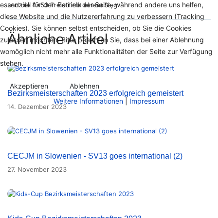
essenziell für den Betrieb der Seite, während andere uns helfen,
und die 4x50 Freistil mit einem Sieg.
diese Website und die Nutzererfahrung zu verbessern (Tracking
Cookies). Sie können selbst entscheiden, ob Sie die Cookies
Ähnliche Artikel
zulassen möchten. Bitte beachten Sie, dass bei einer Ablehnung
womöglich nicht mehr alle Funktionalitäten der Seite zur Verfügung
stehen.
Akzeptieren
Ablehnen
Bezirksmeisterschaften 2023 erfolgreich gemeistert
Weitere Informationen
|
Impressum
14. Dezember 2023
CECJM in Slowenien - SV13 goes international (2)
27. November 2023