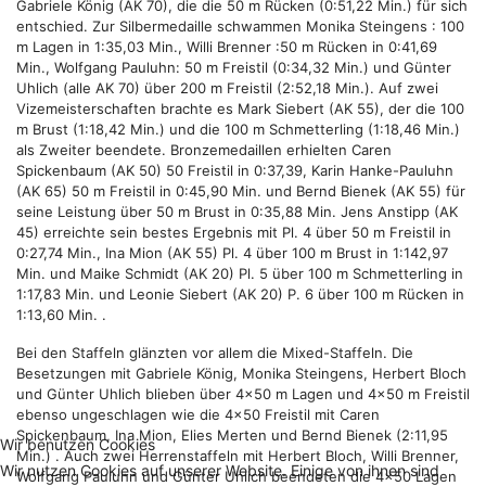
Gabriele König (AK 70), die die 50 m Rücken (0:51,22 Min.) für sich
entschied. Zur Silbermedaille schwammen Monika Steingens : 100
m Lagen in 1:35,03 Min., Willi Brenner :50 m Rücken in 0:41,69
Min., Wolfgang Pauluhn: 50 m Freistil (0:34,32 Min.) und Günter
Uhlich (alle AK 70) über 200 m Freistil (2:52,18 Min.). Auf zwei
Vizemeisterschaften brachte es Mark Siebert (AK 55), der die 100
m Brust (1:18,42 Min.) und die 100 m Schmetterling (1:18,46 Min.)
als Zweiter beendete. Bronzemedaillen erhielten Caren
Spickenbaum (AK 50) 50 Freistil in 0:37,39, Karin Hanke-Pauluhn
(AK 65) 50 m Freistil in 0:45,90 Min. und Bernd Bienek (AK 55) für
seine Leistung über 50 m Brust in 0:35,88 Min. Jens Anstipp (AK
45) erreichte sein bestes Ergebnis mit Pl. 4 über 50 m Freistil in
0:27,74 Min., Ina Mion (AK 55) Pl. 4 über 100 m Brust in 1:142,97
Min. und Maike Schmidt (AK 20) Pl. 5 über 100 m Schmetterling in
1:17,83 Min. und Leonie Siebert (AK 20) P. 6 über 100 m Rücken in
1:13,60 Min. .
Bei den Staffeln glänzten vor allem die Mixed-Staffeln. Die
Besetzungen mit Gabriele König, Monika Steingens, Herbert Bloch
und Günter Uhlich blieben über 4x50 m Lagen und 4x50 m Freistil
ebenso ungeschlagen wie die 4x50 Freistil mit Caren
Spickenbaum, Ina Mion, Elies Merten und Bernd Bienek (2:11,95
Wir benutzen Cookies
Min.) . Auch zwei Herrenstaffeln mit Herbert Bloch, Willi Brenner,
Wir nutzen Cookies auf unserer Website. Einige von ihnen sind
Wolfgang Pauluhn und Günter Uhlich beendeten die 4x50 Lagen