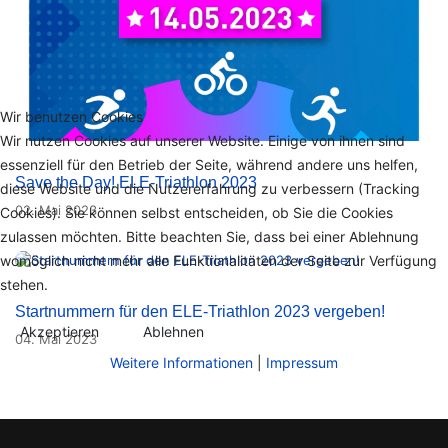
Wir benutzen Cookies
Wir nutzen Cookies auf unserer Website. Einige von ihnen sind
essenziell für den Betrieb der Seite, während andere uns helfen,
Save the Day! ELE-Triathlon 2023
diese Website und die Nutzererfahrung zu verbessern (Tracking
02. Mai 2023
Cookies). Sie können selbst entscheiden, ob Sie die Cookies
zulassen möchten. Bitte beachten Sie, dass bei einer Ablehnung
womöglich nicht mehr alle Funktionalitäten der Seite zur Verfügung
stehen.
Startnummern für den ELE-Triathlon 2023 vergeben!
Akzeptieren
Ablehnen
04. Mai 2023
Weitere Informationen
|
Impressum