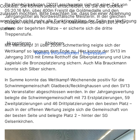
Pia Kleinhückelkoten (2011) erschwamm sich mit einer Zeit von
Cookies). Sie können selbst entscheiden, ob Sie die Cookies
05:20,16 Min. über 400m Freistil die Goldmedaille und den
zulassen möchten. Bitte beachten Sie, dass bei einer Ablehnung
Jahrgangstitel als Nordwestfälische Meisterin. In der gleichen
womöglich nicht mehr alle Funktionalitäten der Seite zur Verfügung
Disziplin reichte es nur noch für Maximilian Conradi (2013) für
einen der begehrten Plätze – er sicherte sich die dritte
stehen.
Treppenstufe.
Akzeptieren
Ablehnen
Mit Wettkampf 31 über 200m Schmetterling neigte sich der
Wettkampf so langsam dem Ende zu. Hier konnte der SV13 im
Weitere Informationen
|
Impressum
Jahrgang 2013 mit Emma Rotthoff die Silberplatzierung und Lina
Jagielski die Bronzeplatzierung sichern. Auch Mia Brauckmann
konnte sich Silber sichern.
In Summe konnte das Wettkampf-Wochenende positiv für die
Schwimmgemeinschaft Gladbeck/Recklinghausen und den SV13
als Veranstalter abgeschlossen werden. In der Jahrgangswertung
belegte die Schwimmgemeinschaft mit 73 Erstplatzierungen, 59
Zweitplatzierungen und 46 Drittplatzierungen den besten Platz –
auch in der offenen Wertung zeigte sich die Gemeinschaft von
der besten Seite und belegte Platz 2 – hinter der SG
Gelsenkirchen.