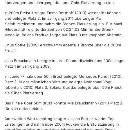
überzeugen und Jahrgangstitel und Gold-Platzierung halten.
In 200m Freistill zeigte Emma Rotthoff (2013) wieder ihr Können
und belegte Platz 2. Im Jahrgang 2011 überzeigte Pia
Kleinhückelkoten und nahm die Bronze-Platzierung ein. Für Maxi
Hildebrandt reichte die Zeit von 02:24,03 Min für die Silber-
Medaille, Belana Bradtke folgte auf Platz 3 mit knappem Abstand.
Linus Sotke (2009) erschwamm ebenfalls Bronze über die 200m
Freistil
Jana Brauckmann belegte in ihrer Paradedisziplin über 100m Lagen
Platz 1 im Jahrgang 2009.
Im Junior-Finale über 50m Brust belegte Mercedes Kundt (2010)
Platz 2, in der männlichen Wertung belegte Nathanael Vogt
(ebenfalls 2010) Platz 3. Belana Bradtke belegte über 50m Freistil
die Silber-Platzierung.
Das Finale über 50m Brust konnte Mia Brauckmann (2011) Platz 2
für sich entscheiden.
Am zweiten Wettkampftag zeugte Juliana Buttler wieder Top-
Leistungen und nahm über 200m Rücken die Erstplatzierung in
der offenen Wertung und den Jahrgangstitel ein, auch Emma