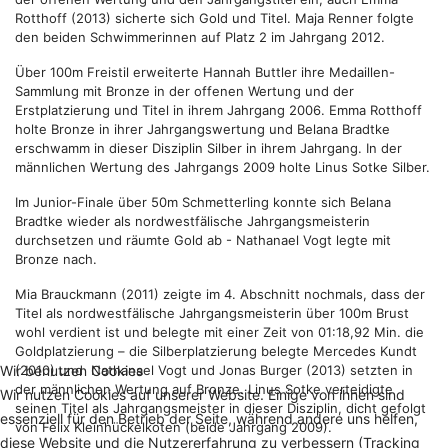
Rotthoff (2013) sicherte sich Gold und Titel. Maja Renner folgte
den beiden Schwimmerinnen auf Platz 2 im Jahrgang 2012.
Über 100m Freistil erweiterte Hannah Buttler ihre Medaillen-
Sammlung mit Bronze in der offenen Wertung und der
Erstplatzierung und Titel in ihrem Jahrgang 2006. Emma Rotthoff
holte Bronze in ihrer Jahrgangswertung und Belana Bradtke
erschwamm in dieser Disziplin Silber in ihrem Jahrgang. In der
männlichen Wertung des Jahrgangs 2009 holte Linus Sotke Silber.
Im Junior-Finale über 50m Schmetterling konnte sich Belana
Bradtke wieder als nordwestfälische Jahrgangsmeisterin
durchsetzen und räumte Gold ab - Nathanael Vogt legte mit
Bronze nach.
Mia Brauckmann (2011) zeigte im 4. Abschnitt nochmals, dass der
Titel als nordwestfälische Jahrgangsmeisterin über 100m Brust
wohl verdient ist und belegte mit einer Zeit von 01:18,92 Min. die
Goldplatzierung – die Silberplatzierung belegte Mercedes Kundt
(2010) und Nathanael Vogt und Jonas Burger (2013) setzten in
Wir benutzen Cookies
der männlichen Wertung auf Bronze. Linus Sotke verteidigte
Wir nutzen Cookies auf unserer Website. Einige von ihnen sind
seinen Titel als Jahrgangsmeister in dieser Disziplin, dicht gefolgt
essenziell für den Betrieb der Seite, während andere uns helfen,
von Felix Kleinhückelkoten (beide Jahrgang 2009).
diese Website und die Nutzererfahrung zu verbessern (Tracking