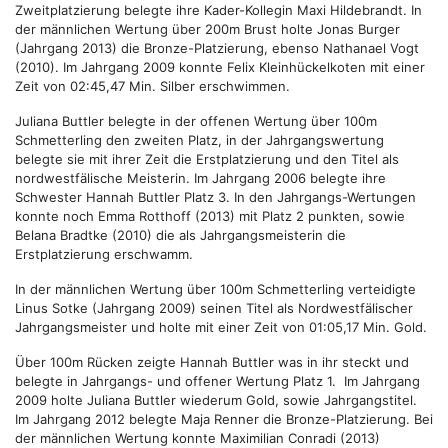
Zweitplatzierung belegte ihre Kader-Kollegin Maxi Hildebrandt. In
der männlichen Wertung über 200m Brust holte Jonas Burger
(Jahrgang 2013) die Bronze-Platzierung, ebenso Nathanael Vogt
(2010). Im Jahrgang 2009 konnte Felix Kleinhückelkoten mit einer
Zeit von 02:45,47 Min. Silber erschwimmen.
Juliana Buttler belegte in der offenen Wertung über 100m
Schmetterling den zweiten Platz, in der Jahrgangswertung
belegte sie mit ihrer Zeit die Erstplatzierung und den Titel als
nordwestfälische Meisterin. Im Jahrgang 2006 belegte ihre
Schwester Hannah Buttler Platz 3. In den Jahrgangs-Wertungen
konnte noch Emma Rotthoff (2013) mit Platz 2 punkten, sowie
Belana Bradtke (2010) die als Jahrgangsmeisterin die
Erstplatzierung erschwamm.
In der männlichen Wertung über 100m Schmetterling verteidigte
Linus Sotke (Jahrgang 2009) seinen Titel als Nordwestfälischer
Jahrgangsmeister und holte mit einer Zeit von 01:05,17 Min. Gold.
Über 100m Rücken zeigte Hannah Buttler was in ihr steckt und
belegte in Jahrgangs- und offener Wertung Platz 1. Im Jahrgang
2009 holte Juliana Buttler wiederum Gold, sowie Jahrgangstitel.
Im Jahrgang 2012 belegte Maja Renner die Bronze-Platzierung. Bei
der männlichen Wertung konnte Maximilian Conradi (2013)