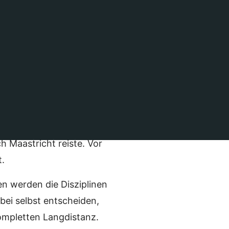
Long-Course-Weekend
gsformat sorgte nicht
ches Wochenende
kurzer Zeit meldeten
h Maastricht reiste. Vor
t.
 werden die Disziplinen
ei selbst entscheiden,
kompletten Langdistanz.