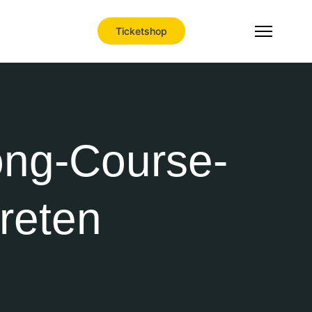
Ticketshop
ong-Course-
reten