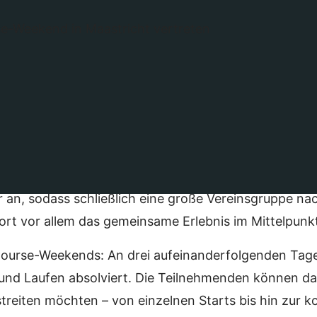
en war die Triathlon-Abteilung beim diesjährigen 
en Maastricht vertreten. Das besondere Veranstaltun
usforderungen, sondern auch für ein gemeinschaftli
n Teilnahme entstand zunächst spontan – innerhalb 
r an, sodass schließlich eine große Vereinsgruppe nac
rt vor allem das gemeinsame Erlebnis im Mittelpunk
urse-Weekends: An drei aufeinanderfolgenden Tagen
d Laufen absolviert. Die Teilnehmenden können dab
treiten möchten – von einzelnen Starts bis hin zur 