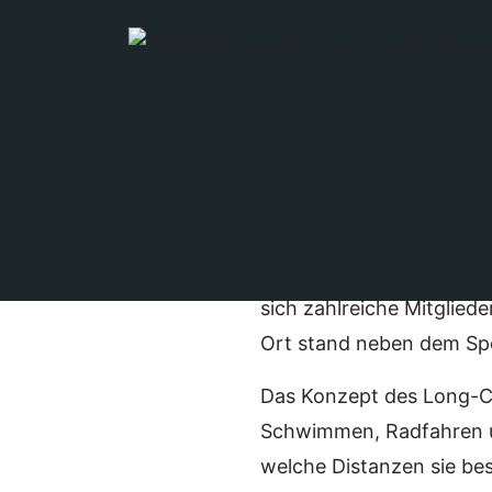
Mit rund 30 Teilnehmend
(LCW) im niederländisch
nur für sportliche Hera
innerhalb des Vereins.
Die Idee zur gemeinsame
sich zahlreiche Mitgliede
Ort stand neben dem Spo
Das Konzept des Long-Co
Schwimmen, Radfahren un
welche Distanzen sie bes