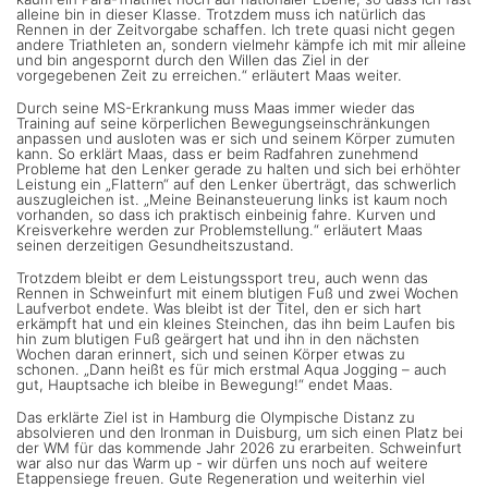
alleine bin in dieser Klasse. Trotzdem muss ich natürlich das
Rennen in der Zeitvorgabe schaffen. Ich trete quasi nicht gegen
andere Triathleten an, sondern vielmehr kämpfe ich mit mir alleine
und bin angespornt durch den Willen das Ziel in der
vorgegebenen Zeit zu erreichen.“ erläutert Maas weiter.
Durch seine MS-Erkrankung muss Maas immer wieder das
Training auf seine körperlichen Bewegungseinschränkungen
anpassen und ausloten was er sich und seinem Körper zumuten
kann. So erklärt Maas, dass er beim Radfahren zunehmend
Probleme hat den Lenker gerade zu halten und sich bei erhöhter
Leistung ein „Flattern“ auf den Lenker überträgt, das schwerlich
auszugleichen ist. „Meine Beinansteuerung links ist kaum noch
vorhanden, so dass ich praktisch einbeinig fahre. Kurven und
Kreisverkehre werden zur Problemstellung.“ erläutert Maas
seinen derzeitigen Gesundheitszustand.
Trotzdem bleibt er dem Leistungssport treu, auch wenn das
Rennen in Schweinfurt mit einem blutigen Fuß und zwei Wochen
Laufverbot endete. Was bleibt ist der Titel, den er sich hart
erkämpft hat und ein kleines Steinchen, das ihn beim Laufen bis
hin zum blutigen Fuß geärgert hat und ihn in den nächsten
Wochen daran erinnert, sich und seinen Körper etwas zu
schonen. „Dann heißt es für mich erstmal Aqua Jogging – auch
gut, Hauptsache ich bleibe in Bewegung!“ endet Maas.
Das erklärte Ziel ist in Hamburg die Olympische Distanz zu
absolvieren und den Ironman in Duisburg, um sich einen Platz bei
der WM für das kommende Jahr 2026 zu erarbeiten. Schweinfurt
war also nur das Warm up - wir dürfen uns noch auf weitere
Etappensiege freuen. Gute Regeneration und weiterhin viel