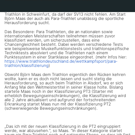
Triathlon in Schweinfurt, da darf der SV13 nicht fehlen. Am Start
Björn Maas der auch als Para-Triathlet
unablässig die sportliche
Herausforderung sucht.
Das Besondere: Para Triathleten, die an nationalen sowie
internationalen Meisterschaften teilnehmen müssen zuvor
klassifiziert werden, um sicherzustellen, dass eine
Chancengleichheit besteht. Dabei werden verschiedene Tests
wie beispielsweise Muskelfunktionstests und triathlonspezifische
Techniktests absolviert und die Triathleten nach einem
Punktesystem in einer Startklasse eingeordnet. (mehr Infos hier:
https://www.triathlondeutschland.de/wettkampfsport/para-
triathlon/klassifizierung
)
Obwohl Björn Maas dem Triathlon eigentlich den Rücken kehren
wollte, kann er es doch nicht lassen und sucht stetig die
Herausforderung, so auch beim Triathlon in Alsdorf, wo er sich
Anfang Mai den Weltmeistertitel in seiner Klasse holte. Bislang
startete Maas noch in der Klassifizierung PT3 (Starter mit
erheblich Bewegungseinschränkungen), die Klassifizierung wird
alle 2 Jahre aktualisiert und aufgrund der fortschreitenden
Erkrankung startet Maas nun mit der Klassifizierung PT2
(schwerwiegende Bewegungseinschränkungen).
„Das ich mit der neuen Klassifizierung in die PT2 eingruppiert
werde, war abzusehen.“, so Maas. “In dieser Kategorie startet
kaum ein Para-Triathlet noch auf nationaler Ebene, so dass ich fast