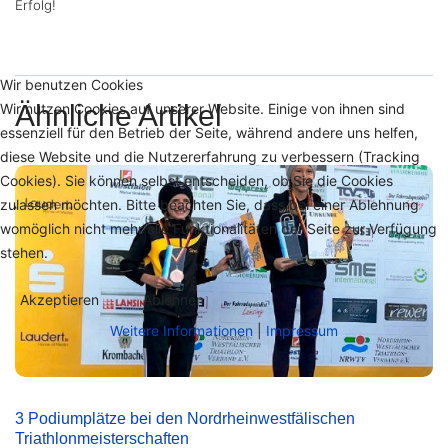
Erfolg!
Wir benutzen Cookies
Ähnliche Artikel
Wir nutzen Cookies auf unserer Website. Einige von ihnen sind
essenziell für den Betrieb der Seite, während andere uns helfen,
diese Website und die Nutzererfahrung zu verbessern (Tracking
Cookies). Sie können selbst entscheiden, ob Sie die Cookies
zulassen möchten. Bitte beachten Sie, dass bei einer Ablehnung
womöglich nicht mehr alle Funktionalitäten der Seite zur Verfügung
stehen.
Akzeptieren
Ablehnen
Weitere Informationen
|
Impressum
3 Podiumplätze bei den Nordrheinwestfälischen
Triathlonmeisterschaften