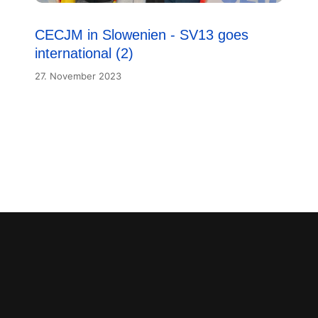
CECJM in Slowenien - SV13 goes
international (2)
27. November 2023