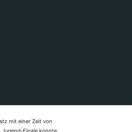
en Meistenschaften,
vereine und
.
 konnte nach diesem
onst üblich, aber
tz mit einer Zeit von
m Jugend-Finale konnte