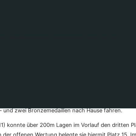
nden die Deutschlandoffenen Nordrhein-Wesrtfälisch
schaften in Wuppertal statt. Insgesamt 77 Schwimm
llten sich dem deutschlandweiten Leistungsvergleich
und 8 Schwimmer der SG Gladbeck / Recklinghausen
henende zwar nicht mit einem ganzen Bündel, wie s
r- und zwei Bronzemedaillen nach Hause fahren.
1) konnte über 200m Lagen im Vorlauf den dritten Pla
der offenen Wertung belegte sie hiermit Platz 15. I