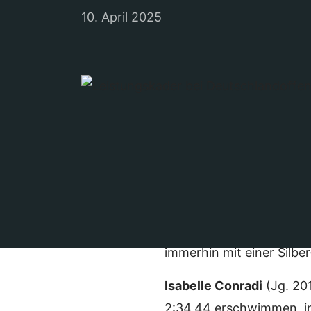
10. April 2025
Vom 05. bis 06.04.25 fa
Jugend- und Parameister
Startgemeinschaften ste
Die 13 Schwimmerinnen 
intensiven Wettkampfwoc
immerhin mit einer Silbe
Isabelle Conradi
(Jg. 201
2:34,44 erschwimmen, in 