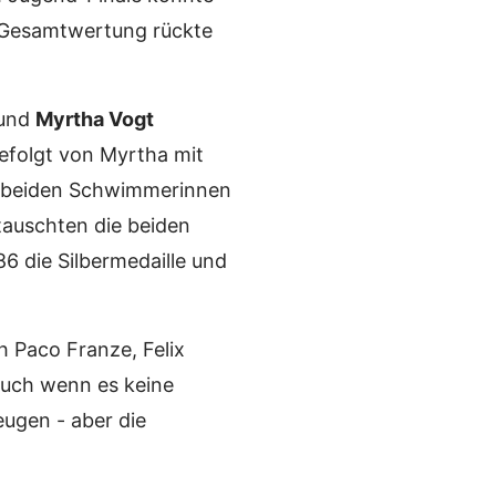
er Gesamtwertung rückte
 und
Myrtha Vogt
 gefolgt von Myrtha mit
ie beiden Schwimmerinnen
tauschten die beiden
6 die Silbermedaille und
 Paco Franze, Felix
Auch wenn es keine
eugen - aber die