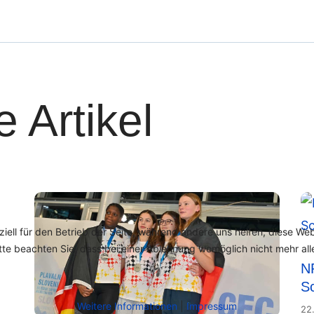
 Artikel
ziell für den Betrieb der Seite, während andere uns helfen, diese We
te beachten Sie, dass bei einer Ablehnung womöglich nicht mehr alle
N
S
Weitere Informationen
|
Impressum
22