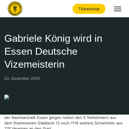
Ticketshop
Gabriele König wird in
Essen Deutsche
Vizemeisterin
23. Dezember 2025
Bei den 15. Deutschen Kurzbahn-Meisterschaften der Masters in
der Nachbarstadt Essen gingen neben den 5 Teilnehmern aus
dem Stammverein Gladbeck 13 noch 1119 weitere Schwimmer aus
274 Vereinen an den Start.